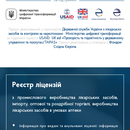
За підтримки
Проєкт реалізований у партнерстві
Державної служби України з лікарських
засобів та контролю за наркотиками
і
Міністерства цифрової трансформації
,
за підримки проєкту
USAID
/
UK aid
«Прозорість та підзвітність у державному
управлінні та послугах/TAPAS»
. Проєкт реалізовано у співпраці з
Фондом
Східна Європа.
Реєстр ліцензій
з промислового виробництва лікарських засобів,
імпорту, оптової та роздрібної торгівлі, виробництва
лікарських засобів в умовах аптеки
Інформація про видані та анульовані ліцензії: інформація